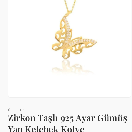
Medya
1
modda
ÖZELSEN
oynatın
Zirkon Taşlı 925 Ayar Gümüş
Yan Kelebek Kolye