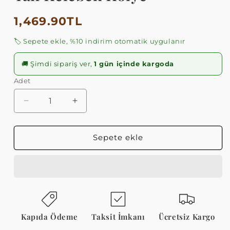
Normal
1,469.90TL
fiyat
🏷️ Sepete ekle, %10 indirim otomatik uygulanır
🚚 Şimdi sipariş ver,
1 gün içinde kargoda
Adet
Zirkon
Zirkon
Taşlı
Taşlı
925
925
Ayar
Ayar
Sepete ekle
Gümüş
Gümüş
Yan
Yan
Kelebek
Kelebek
Kolye
Kolye
için
için
adedi
adedi
azaltın
artırın
Kapıda Ödeme
Taksit İmkanı
Ücretsiz Kargo