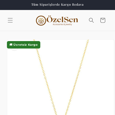
İçeriğe
Tüm Siparişlerde Kargo Bedava
atla
Sepet
Ürün
bilgisine
🚚 Ücretsiz Kargo
atla