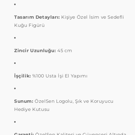
Tasarım Detayları:
Kişiye Özel İsim ve Sedefli
Kuğu Figürü
Zincir Uzunluğu:
45 cm
İşçilik:
%100 Usta İşi El Yapımı
Sunum:
ÖzelSen Logolu, Şık ve Koruyucu
Hediye Kutusu
Garanti:
ÖzelSen Kalitesi ve Güvencesi Altında