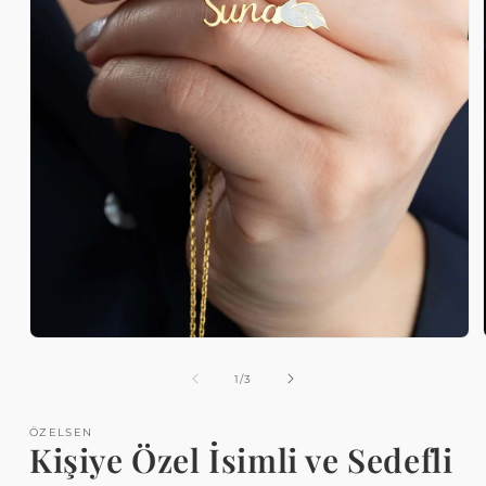
Medya
1
modda
/
1
/
3
oynatın
ÖZELSEN
Kişiye Özel İsimli ve Sedefli