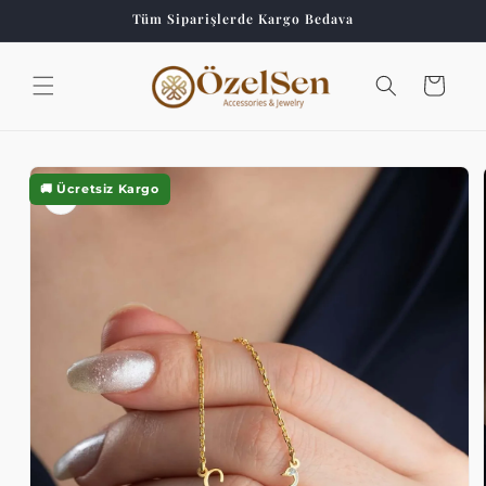
İçeriğe
Tüm Siparişlerde Kargo Bedava
atla
Sepet
Ürün
bilgisine
🚚 Ücretsiz Kargo
atla