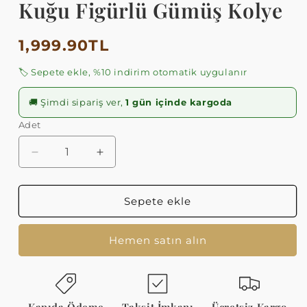
Kuğu Figürlü Gümüş Kolye
Normal
1,999.90TL
fiyat
🏷️ Sepete ekle, %10 indirim otomatik uygulanır
🚚 Şimdi sipariş ver,
1 gün içinde kargoda
Adet
Kişiye
Kişiye
Özel
Özel
İsimli
İsimli
ve
ve
Sepete ekle
Sedefli
Sedefli
Kuğu
Kuğu
Hemen satın alın
Figürlü
Figürlü
Gümüş
Gümüş
Kolye
Kolye
için
için
adedi
adedi