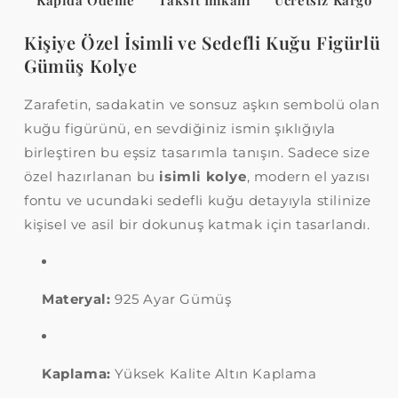
Kapıda Ödeme
Taksit İmkanı
Ücretsiz Kargo
azaltın
artırın
Kişiye Özel İsimli ve Sedefli Kuğu Figürlü
Gümüş Kolye
Zarafetin, sadakatin ve sonsuz aşkın sembolü olan
kuğu figürünü, en sevdiğiniz ismin şıklığıyla
birleştiren bu eşsiz tasarımla tanışın. Sadece size
özel hazırlanan bu
isimli kolye
, modern el yazısı
fontu ve ucundaki sedefli kuğu detayıyla stilinize
kişisel ve asil bir dokunuş katmak için tasarlandı.
Materyal:
925 Ayar Gümüş
Kaplama:
Yüksek Kalite Altın Kaplama