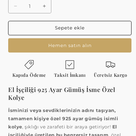
El
El
İşçiliği
İşçiliği
925
925
Ayar
Ayar
Sepete ekle
Gümüş
Gümüş
İsme
İsme
Hemen satın alın
Özel
Özel
Kolye
Kolye
için
için
adedi
adedi
azaltın
artırın
Kapıda Ödeme
Taksit İmkanı
Ücretsiz Kargo
El İşçiliği 925 Ayar Gümüş İsme Özel
Kolye
İsminizi veya sevdiklerinizin adını taşıyan,
tamamen kişiye özel 925 ayar gümüş isimli
kolye
, şıklığı ve zarafeti bir araya getiriyor!
El
işçiliğiyle üretilen bu benzersiz tasarım
, özel