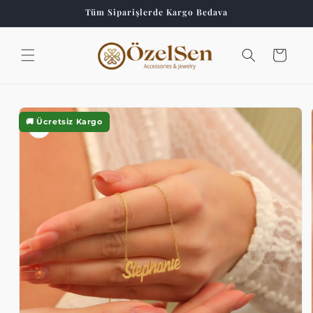
İçeriğe
Tüm Siparişlerde Kargo Bedava
atla
Sepet
Ürün
bilgisine
🚚 Ücretsiz Kargo
atla