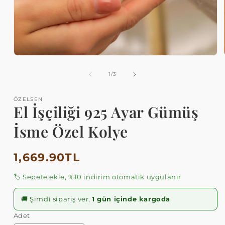
Medya
1
modda
/
1
/
3
oynatın
ÖZELSEN
El İşçiliği 925 Ayar Gümüş
İsme Özel Kolye
Normal
1,669.90TL
fiyat
🏷️ Sepete ekle, %10 indirim otomatik uygulanır
🚚 Şimdi sipariş ver,
1 gün içinde kargoda
Adet